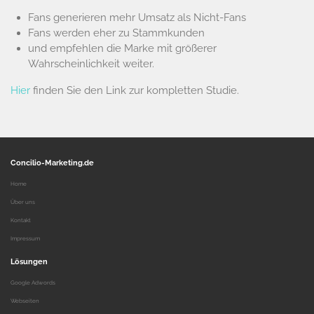
Fans generieren mehr Umsatz als Nicht-Fans
Fans werden eher zu Stammkunden
und empfehlen die Marke mit größerer
Wahrscheinlichkeit weiter.
Hier
finden Sie den Link zur kompletten Studie.
Concilio-Marketing.de
Home
Über uns
Kontakt
Impressum
Lösungen
Google Adwords
Webseiten